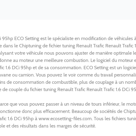
Ci 95hp ECO Setting est le spécialiste en modification de véhicules à
e dans le Chiptuning de fichier tuning Renault Trafic Renault Trafi
alysant votre véhicule nous pouvons ajuster de manière optimale 
donne au moteur une meilleure combustion. Le logiciel du moteur
fic 1.6 DCi 95hp et de sa consommation. ECO Setting est un logiciel
aravane ou camion. Vous pouvez le voir comme du travail personnali
moins de consommation de combustible, plus de couplage à un nombr
e de couple du fichier tuning Renault Trafic Renault Trafic 1.6 DCi
Parce que vous pouvez passer à un niveau de tours inférieur, le mo
t fonctionne donc plus efficacement. Beaucoup de sociétés de Chipt
rafic 1.6 DCi 95hp à www.ecosetting-files.com. Tous les fichiers tuni
e et des résultats dans les marges de sécurité.