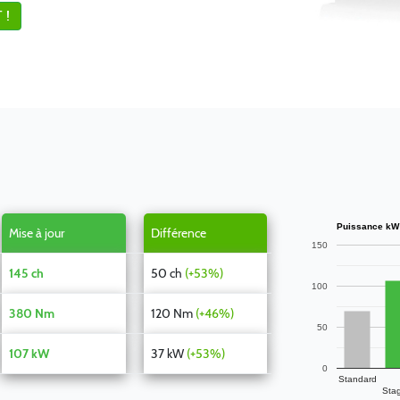
 !
Puissance kW
Mise à jour
Différence
150
145 ch
50 ch
(+53%)
100
380 Nm
120 Nm
(+46%)
50
107 kW
37 kW
(+53%)
0
Standard
Sta