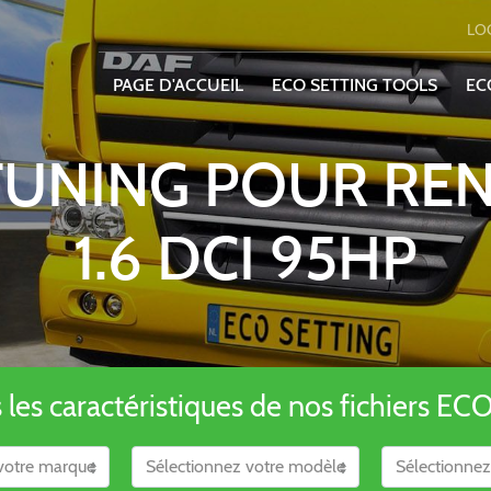
LO
PAGE D'ACCUEIL
ECO SETTING TOOLS
EC
 TUNING POUR REN
1.6 DCI 95HP
es caractéristiques de nos fichiers ECO S