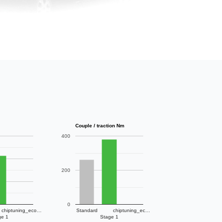
Couple / traction Nm
400
200
0
chiptuning_eco…
Standard
chiptuning_ec…
ge 1
Stage 1