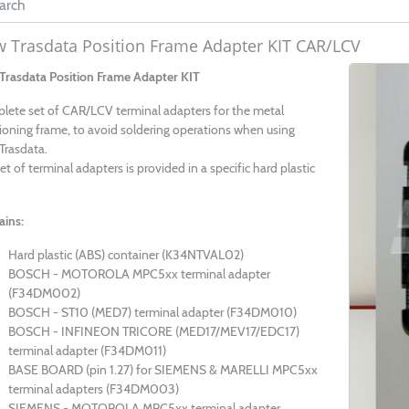
 Trasdata Position Frame Adapter KIT CAR/LCV
Trasdata Position Frame Adapter KIT
lete set of CAR/LCV terminal adapters for the metal
ioning frame, to avoid soldering operations when using
Trasdata.
et of terminal adapters is provided in a specific hard plastic
ains:
Hard plastic (ABS) container (K34NTVAL02)
BOSCH - MOTOROLA MPC5xx terminal adapter
(F34DM002)
BOSCH - ST10 (MED7) terminal adapter (F34DM010)
BOSCH - INFINEON TRICORE (MED17/MEV17/EDC17)
terminal adapter (F34DM011)
BASE BOARD (pin 1.27) for SIEMENS & MARELLI MPC5xx
terminal adapters (F34DM003)
SIEMENS - MOTOROLA MPC5xx terminal adapter