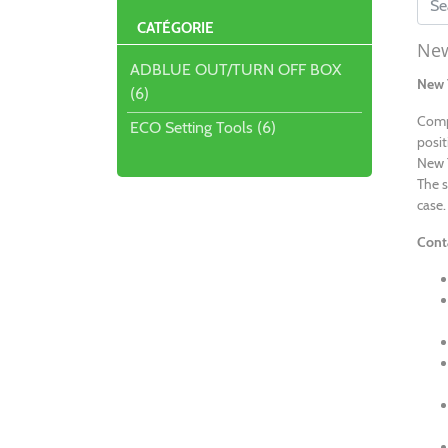
CATÉGORIE
New
ADBLUE OUT/TURN OFF BOX
New 
(6)
Comp
ECO Setting Tools (6)
posit
New 
The s
case.
Cont