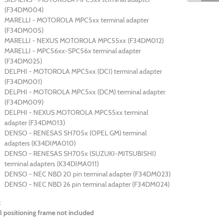
(F34DM004)
MARELLI - MOTOROLA MPC5xx terminal adapter
(F34DM005)
MARELLI - NEXUS MOTOROLA MPC55xx (F34DM012)
MARELLI - MPC56xx-SPC56x terminal adapter
(F34DM025)
DELPHI - MOTOROLA MPC5xx (DCI) terminal adapter
(F34DM001)
DELPHI - MOTOROLA MPC5xx (DCM) terminal adapter
(F34DM009)
DELPHI - NEXUS MOTOROLA MPC55xx terminal
adapter (F34DM013)
DENSO - RENESAS SH705x (OPEL GM) terminal
adapters (K34DIMA010)
DENSO - RENESAS SH705x (SUZUKI-MITSUBISHI)
terminal adapters (K34DIMA011)
DENSO - NEC NBD 20 pin terminal adapter (F34DM023)
DENSO - NEC NBD 26 pin terminal adapter (F34DM024)
:
 positioning frame not included