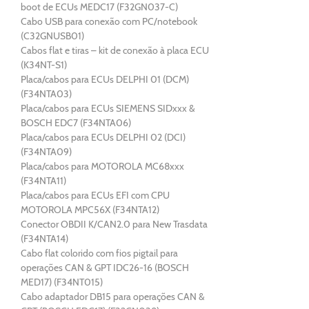
boot de ECUs MEDC17 (F32GN037-C)
Cabo USB para conexão com PC/notebook
(C32GNUSB01)
Cabos flat e tiras – kit de conexão à placa ECU
(K34NT-S1)
Placa/cabos para ECUs DELPHI 01 (DCM)
(F34NTA03)
Placa/cabos para ECUs SIEMENS SIDxxx &
BOSCH EDC7 (F34NTA06)
Placa/cabos para ECUs DELPHI 02 (DCI)
(F34NTA09)
Placa/cabos para MOTOROLA MC68xxx
(F34NTA11)
Placa/cabos para ECUs EFI com CPU
MOTOROLA MPC56X (F34NTA12)
Conector OBDII K/CAN2.0 para New Trasdata
(F34NTA14)
Cabo flat colorido com fios pigtail para
operações CAN & GPT IDC26-16 (BOSCH
MED17) (F34NT015)
Cabo adaptador DB15 para operações CAN &