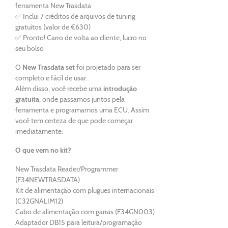
ferramenta New Trasdata
✅ Inclui 7 créditos de arquivos de tuning
gratuitos (valor de €630)
✅ Pronto! Carro de volta ao cliente, lucro no
seu bolso
O
New Trasdata set
foi projetado para ser
completo e fácil de usar.
Além disso, você recebe uma
introdução
gratuita
, onde passamos juntos pela
ferramenta e programamos uma ECU. Assim
você tem certeza de que pode começar
imediatamente.
O que vem no kit?
New Trasdata Reader/Programmer
(F34NEWTRASDATA)
Kit de alimentação com plugues internacionais
(C32GNALIM12)
Cabo de alimentação com garras (F34GN003)
Adaptador DB15 para leitura/programação