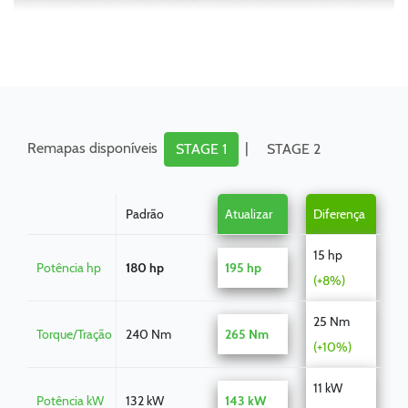
Remapas disponíveis
|
STAGE 1
STAGE 2
Padrão
Atualizar
Diferença
15 hp
Potência hp
180 hp
195 hp
(+8%)
25 Nm
Torque/Tração
240 Nm
265 Nm
(+10%)
11 kW
Potência kW
132 kW
143 kW