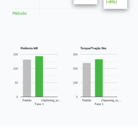
(+8%)
Método
Potência kW
Torque/Tração Nm
150
300
100
200
50
100
0
0
Padrão
chiptuning_ec…
Padrão
chiptuning_ec…
Fase 1
Fase 1